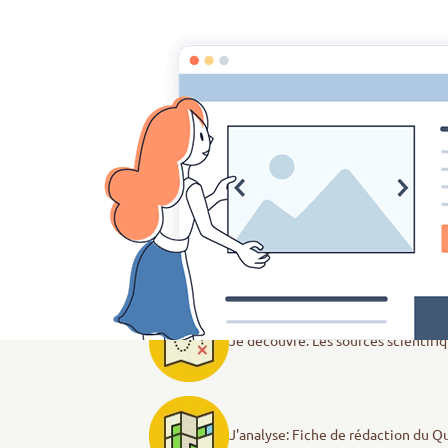
CSI Education aux Médias et à l'Information
Accueil
Pages
Les Experts du collège
Ex
Quoi de neuf en science
Le parcours
J'explore: Quoi de neuf en science
Je découvre: Les sources scientifiq
J'analyse: Fiche de rédaction du Q