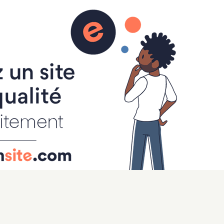
Le lab IB
Boîte à outils Lycée
Classe Médias