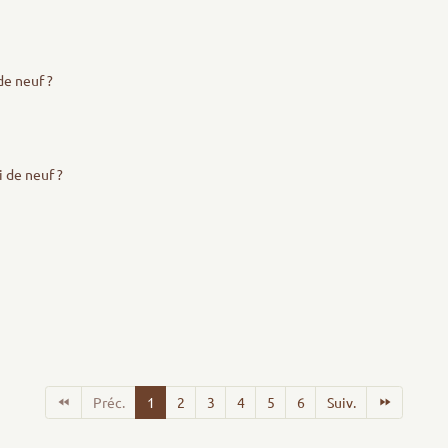
de neuf ?
i de neuf ?
Préc.
1
2
3
4
5
6
Suiv.