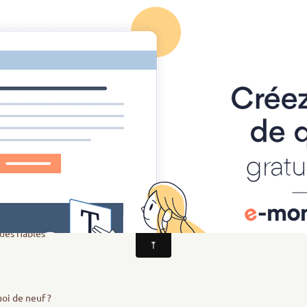
Les Reporters du primaire
Les Experts du collège
perts Infos scientifiques
Quoi de neuf en sciences ?
s ?
s ?
ues fiables
uoi de neuf ?