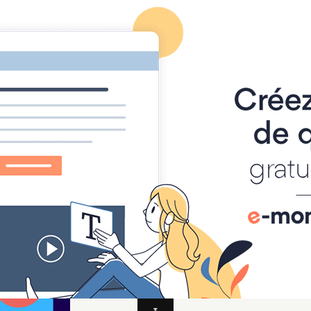
Les Reporters du primaire
Les Experts du collège
ire