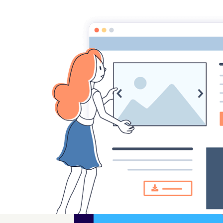
CSI Education aux Médias et à l'Information
Accueil
Pages
Les Reporters du primaire
Les Reporters du prima