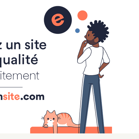
Le lab IB
Boîte à outils Lycée
Classe Médias