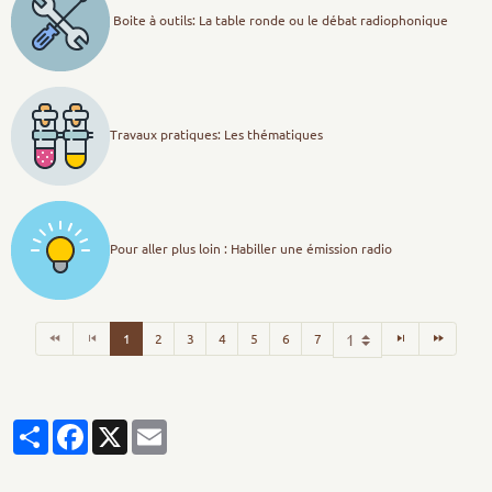
Boite à outils: La table ronde ou le débat radiophonique
Travaux pratiques: Les thématiques
Pour aller plus loin : Habiller une émission radio
1
2
3
4
5
6
7
Partager
Facebook
X
Email