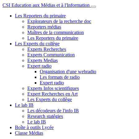
CSI Education aux Médias et à l'Information
Les Reporters du primaire
Explorateurs de la recherche doc
Reporters médias
Maîtres de la communication
Les Reporters du primaire
Les Experts du collège
Experts Recherches
Experts Communication
Experts Medias
Expert radio
Organisation d'une webradio
Les formats de radio
Expert radio
Experts Infos scientifiques
Expert Recherches en Art
Les Experts du collège
Le lab IB
Les décodeurs de l'info IB
Research statégies
Le lab IB
Boîte à outils Lycée
Classe Médias