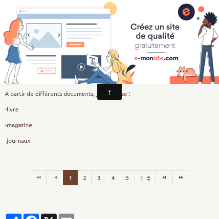
CSI Education aux Médias et à l'Information
Reporters des médias
Je comprends: les différents médias
A partir de différents documents, je les classe :
-livre
-magazine
-journaux
1
2
3
4
5
Partager
Facebook
X
Email