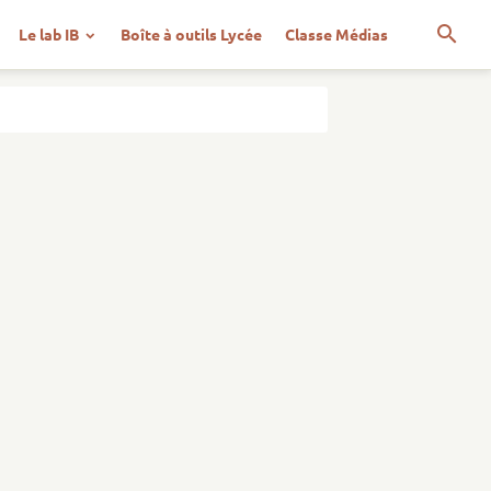
Le lab IB
Boîte à outils Lycée
Classe Médias