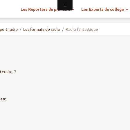
Les Reporters du primaire
Les Experts du collège
pert radio
Les formats de radio
Radio fantastique
ttéraire ?
cast