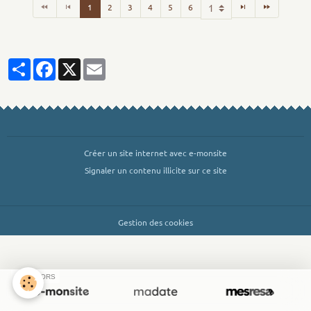
1
2
3
4
5
6
Partager
Facebook
X
Email
Créer un site internet avec e-monsite
Signaler un contenu illicite sur ce site
Gestion des cookies
SPONSORS