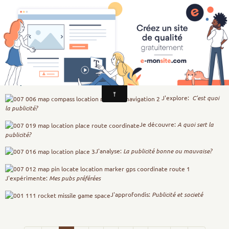
CSI Education aux Médias et à l'Information
Décrypter la publicité 6ème
Le parcours
J'explore:
C'est quoi
la publicité?
Je découvre:
A quoi sert la
publicité?
J'analyse:
La publicité bonne ou mauvaise?
J'expérimente:
Mes pubs préférées
J'approfondis:
Publicité et societé