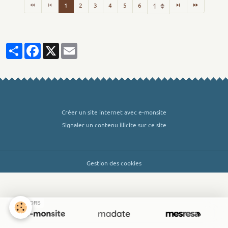
1
2
3
4
5
6
Partager
Facebook
X
Email
Créer un site internet avec e-monsite
Signaler un contenu illicite sur ce site
Gestion des cookies
SPONSORS