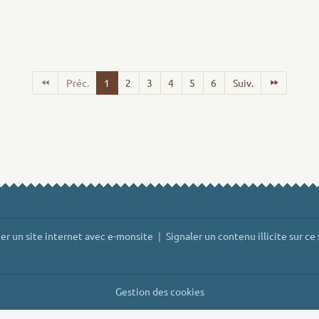
Préc.
1
2
3
4
5
6
Suiv.
er un site internet avec e-monsite
Signaler un contenu illicite sur ce 
Gestion des cookies