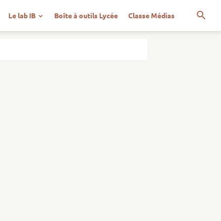
Le lab IB
Boîte à outils Lycée
Classe Médias